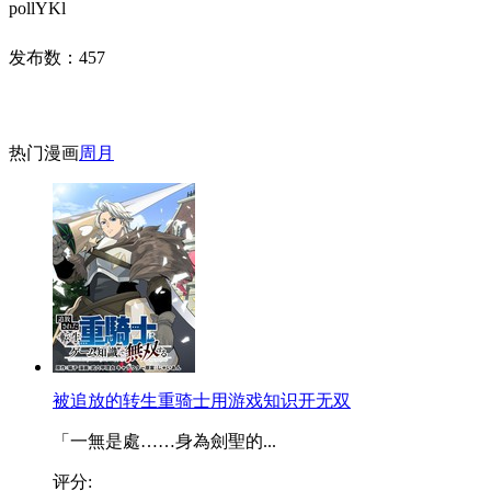
pollYKl
发布数：
457
热门漫画
周
月
被追放的转生重骑士用游戏知识开无双
「一無是處……身為劍聖的...
评分: