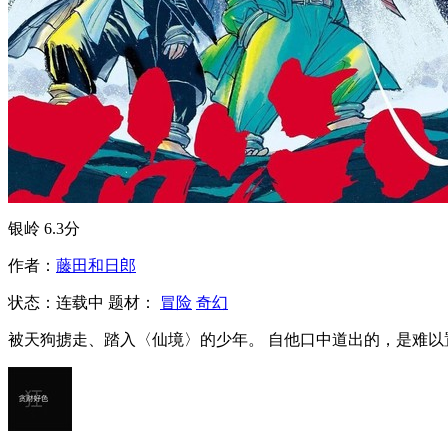
银岭
6.3分
作者：
藤田和日郎
状态：
连载中
题材：
冒险
奇幻
被天狗掳走、踏入〈仙境〉的少年。 自他口中道出的，是难以