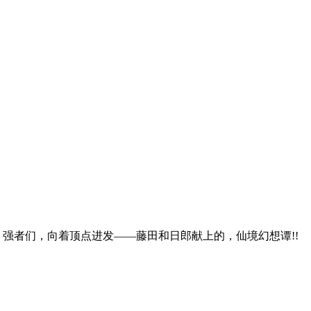
 强者们，向着顶点进发——藤田和日郎献上的，仙境幻想谭!!