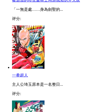
被追放的转生重骑士用游戏知识开无双
「一無是處……身為劍聖的...
评分:
一拳超人
主人公埼玉原本是一名整日...
评分: