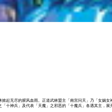
林掀起无尽的腥风血雨。正道武林盟主「南宫问天」乃「女娲女
之「十神兵」及代表「天魔」之邪恶的「十魔兵」各遇其主，展