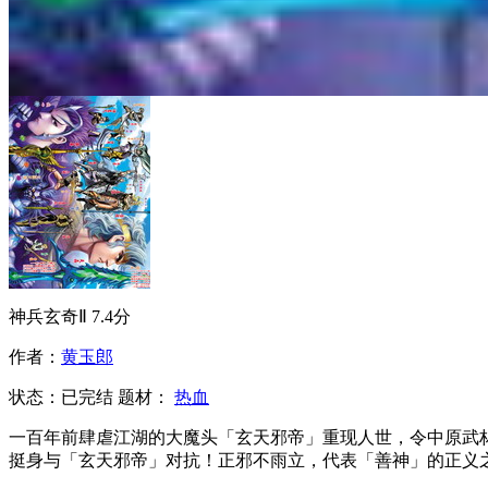
神兵玄奇Ⅱ
7.4分
作者：
黄玉郎
状态：
已完结
题材：
热血
一百年前肆虐江湖的大魔头「玄天邪帝」重现人世，令中原武
挺身与「玄天邪帝」对抗！正邪不雨立，代表「善神」的正义