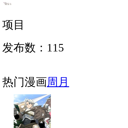
项目
发布数：
115
热门漫画
周
月