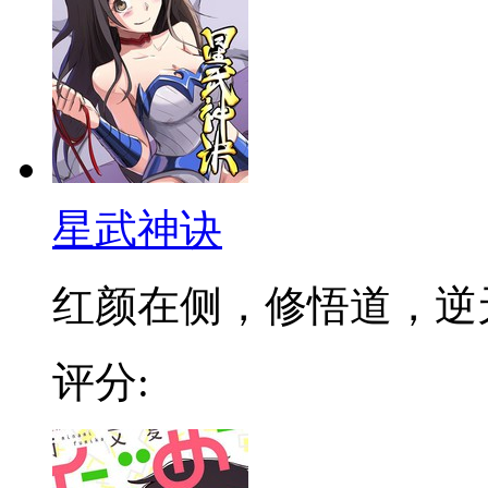
星武神诀
红颜在侧，修悟道，逆天成
评分: