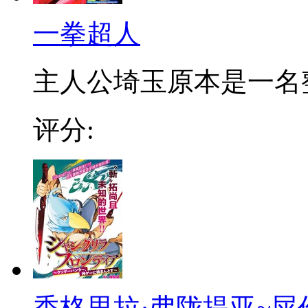
一拳超人
主人公埼玉原本是一名整日
评分:
香格里拉·弗陇提亚~屎