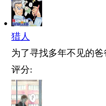
猎人
为了寻找多年不见的爸爸，
评分: