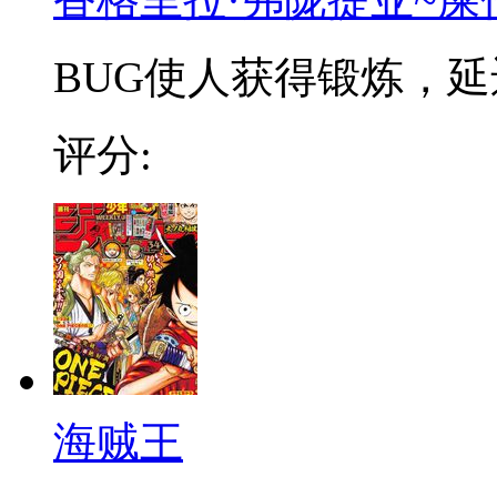
BUG使人获得锻炼，延迟
评分:
海贼王