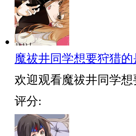
魔祓井同学想要狩猎的
欢迎观看魔祓井同学想要狩
评分: