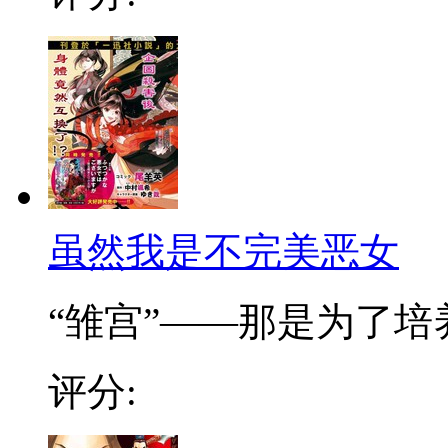
虽然我是不完美恶女
“雏宫”——那是为了培养.
评分: