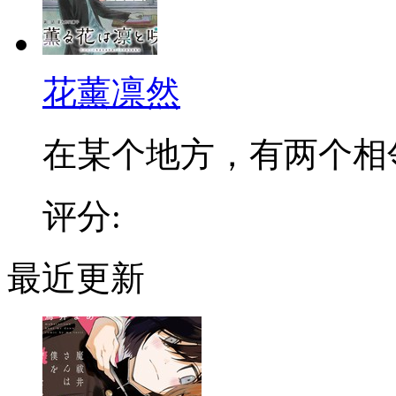
花薰凛然
在某个地方，有两个相邻的
评分:
最近更新