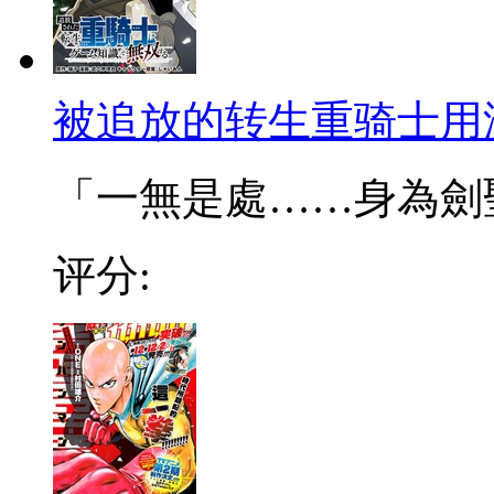
被追放的转生重骑士用
「一無是處……身為劍聖的
评分: