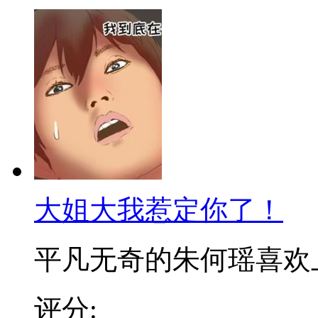
大姐大我惹定你了！
平凡无奇的朱何瑶喜欢上了
评分: