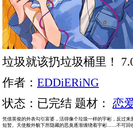
垃圾就该扔垃圾桶里！
7
作者：
EDDiERiNG
状态：
已完结
题材：
恋
凭借英俊的外表勾引富婆，活得像个垃圾一样的宇彬，反过来爱
短暂。天使般外貌下所隐藏的恶臭逐渐缠绕着宇彬……不可回