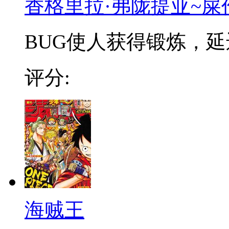
香格里拉·弗陇提亚~屎
BUG使人获得锻炼，延迟
评分:
海贼王