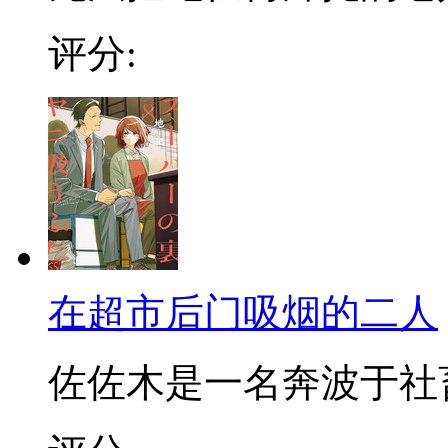
评分:
在超市后门吸烟的二人
佐佐木是一名奔波于社畜街