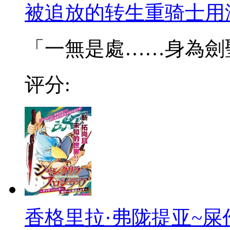
被追放的转生重骑士用
「一無是處……身為劍聖的
评分:
香格里拉·弗陇提亚~屎