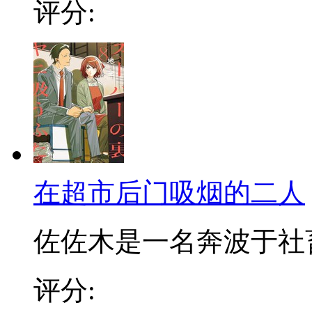
评分:
在超市后门吸烟的二人
佐佐木是一名奔波于社畜街
评分: