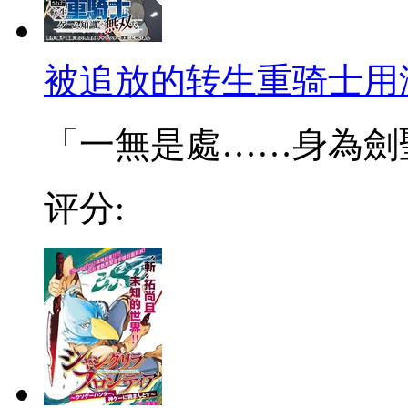
被追放的转生重骑士用
「一無是處……身為劍聖的
评分: