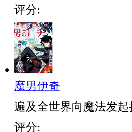
评分:
魔男伊奇
遍及全世界向魔法发起挑战
评分: