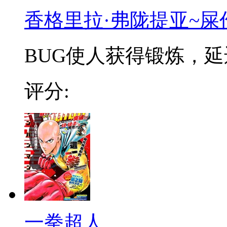
香格里拉·弗陇提亚~屎
BUG使人获得锻炼，延迟
评分:
一拳超人