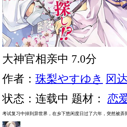
大神官相亲中
7.0分
作者：
珠梨やすゆき
冈
状态：
连载中
题材：
恋
考试复习中掉到异世界，在乡下悠闲度日过了六年，突然被弄