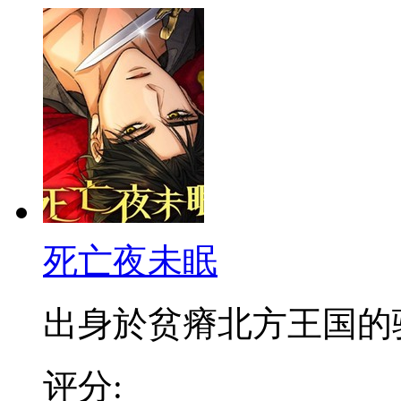
死亡夜未眠
出身於贫瘠北方王国的骑士
评分: