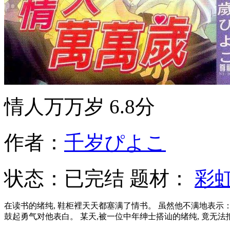
情人万万岁
6.8分
作者：
千岁ぴよこ
状态：
已完结
题材：
彩
在读书的绪纯, 鞋柜裡天天都塞满了情书。 虽然他不满地表示：『想要跟我交往就光明正大的来！』 但是他的青梅竹马凑, 却无法就这样
鼓起勇气对他表白。