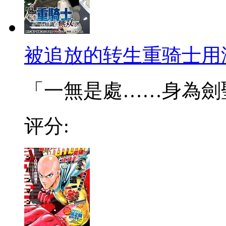
被追放的转生重骑士用
「一無是處……身為劍聖的
评分: