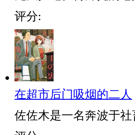
评分:
在超市后门吸烟的二人
佐佐木是一名奔波于社畜街