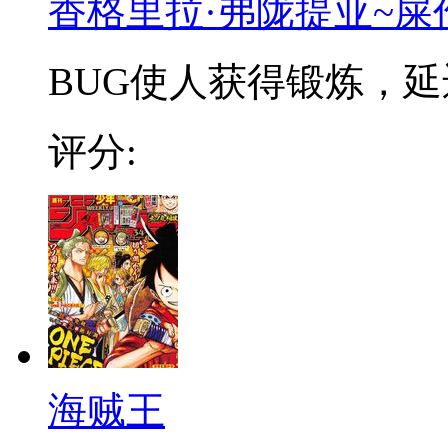
香格里拉·弗陇提亚~屎
BUG使人获得锻炼，延迟
评分:
海贼王