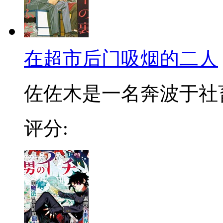
在超市后门吸烟的二人
佐佐木是一名奔波于社畜街
评分: