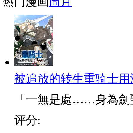
热门漫画
周
月
被追放的转生重骑士用
「一無是處……身為劍聖的
评分: