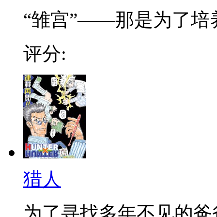
“雏宫”——那是为了培养.
评分:
猎人
为了寻找多年不见的爸爸，