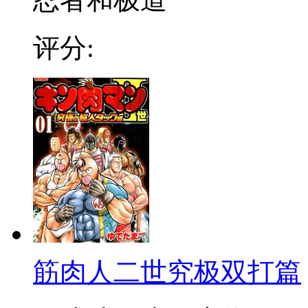
评分:
筋肉人二世究极双打篇