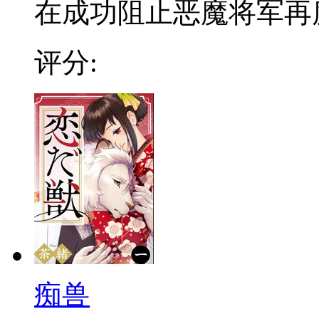
在成功阻止恶魔将军再度降
评分:
痴兽