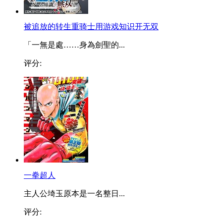
被追放的转生重骑士用游戏知识开无双
「一無是處……身為劍聖的...
评分:
一拳超人
主人公埼玉原本是一名整日...
评分: