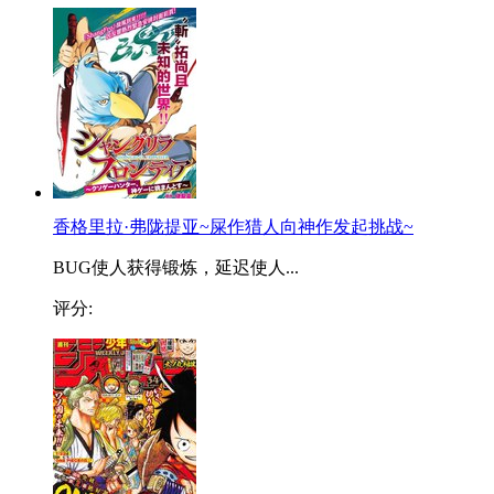
香格里拉·弗陇提亚~屎作猎人向神作发起挑战~
BUG使人获得锻炼，延迟使人...
评分: