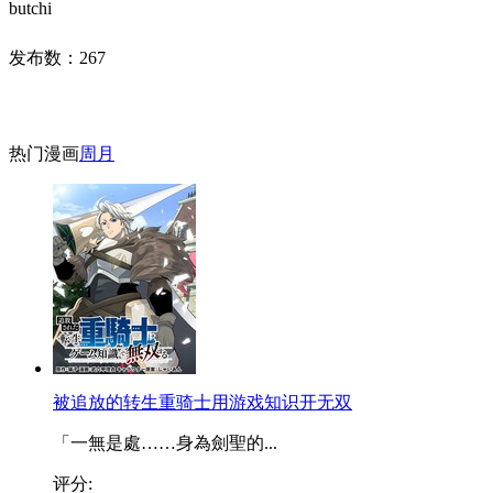
butchi
发布数：
267
热门漫画
周
月
被追放的转生重骑士用游戏知识开无双
「一無是處……身為劍聖的...
评分: