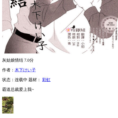
灰姑娘情结
7.0分
作者：
木下けい子
状态：
连载中
题材：
彩虹
霸道总裁爱上我~