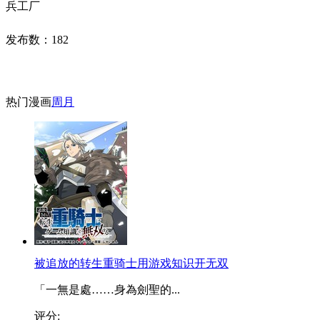
兵工厂
发布数：
182
热门漫画
周
月
被追放的转生重骑士用游戏知识开无双
「一無是處……身為劍聖的...
评分: