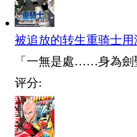
被追放的转生重骑士用
「一無是處……身為劍聖的
评分: