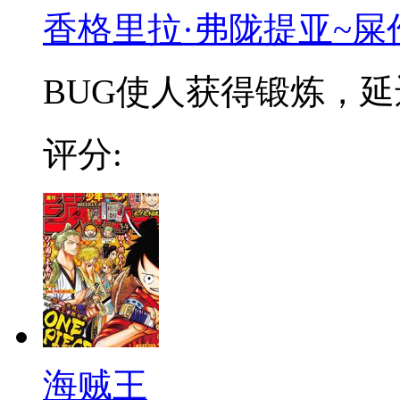
香格里拉·弗陇提亚~屎
BUG使人获得锻炼，延迟
评分:
海贼王