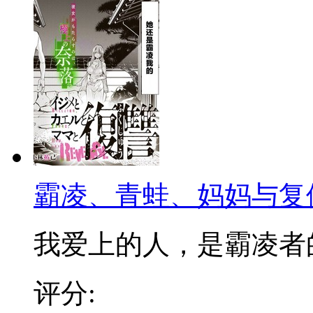
霸凌、青蛙、妈妈与复
我爱上的人，是霸凌者的妈
评分: