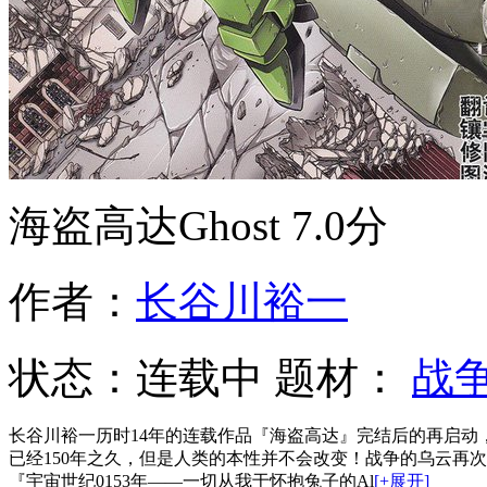
海盗高达Ghost
7.0分
作者：
长谷川裕一
状态：
连载中
题材：
战
长谷川裕一历时14年的连载作品『海盗高达』完结后的再启动，
已经150年之久，但是人类的本性并不会改变！战争的乌云再
『宇宙世纪0153年——一切从我于怀抱兔子的Al
[+展开]