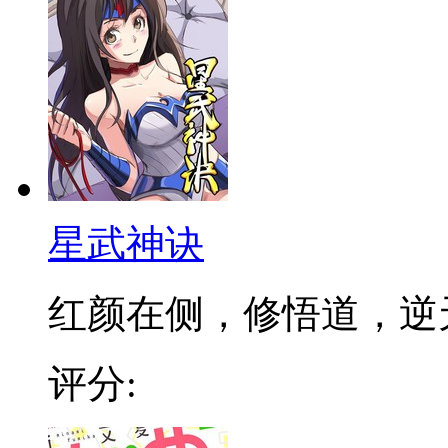
星武神诀
红颜在侧，修悟道，逆天成
评分: