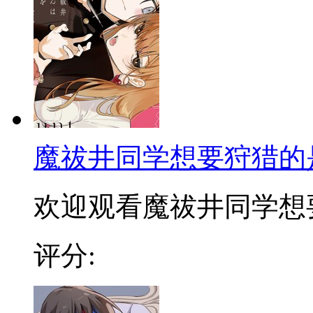
魔祓井同学想要狩猎的
欢迎观看魔祓井同学想要狩
评分: