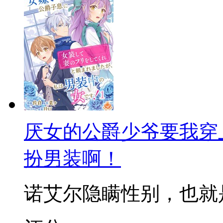
厌女的公爵少爷要我穿
扮男装啊！
诺艾尔隐瞒性别，也就是所