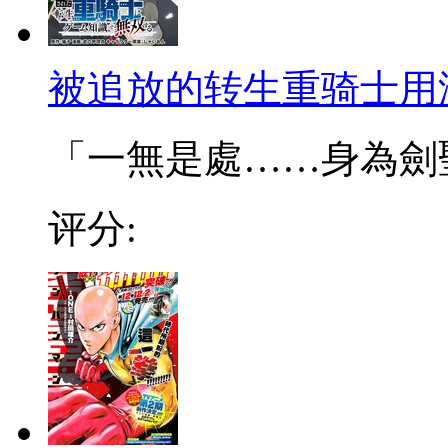
被追放的转生重骑士用
「一無是處……身為劍聖的
评分: