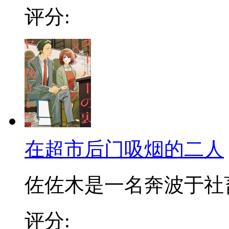
评分:
在超市后门吸烟的二人
佐佐木是一名奔波于社畜街
评分: