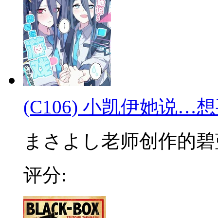
(C106) 小凯伊她说…
まさよし老师创作的碧蓝
评分: