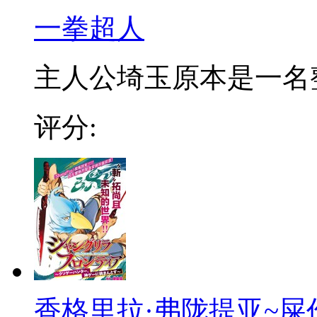
一拳超人
主人公埼玉原本是一名整日
评分:
香格里拉·弗陇提亚~屎