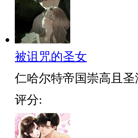
被诅咒的圣女
仁哈尔特帝国崇高且圣洁的
评分: