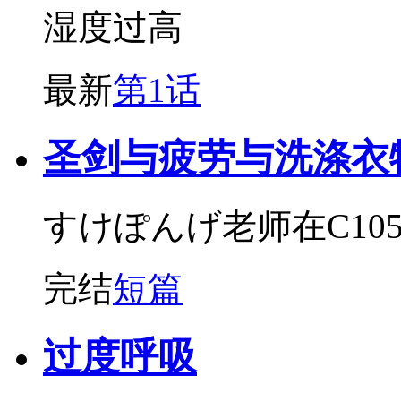
湿度过高
最新
第1话
圣剑与疲劳与洗涤衣
すけぽんげ老师在C10
完结
短篇
过度呼吸