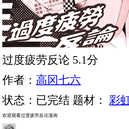
过度疲劳反论
5.1分
作者：
高冈七六
状态：
已完结
题材：
彩
欢迎观看过度疲劳反论漫画