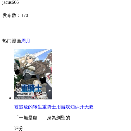
jacus666
发布数：
170
热门漫画
周
月
被追放的转生重骑士用游戏知识开无双
「一無是處……身為劍聖的...
评分: