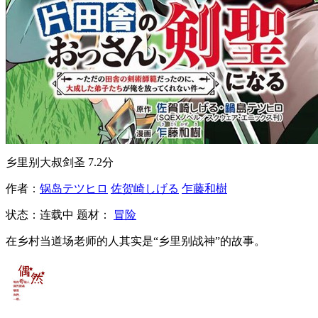
乡里别大叔剑圣
7.2分
作者：
锅岛テツヒロ
佐贺崎しげる
乍藤和樹
状态：
连载中
题材：
冒险
在乡村当道场老师的人其实是“乡里别战神”的故事。