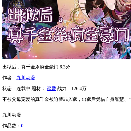
出狱后，真千金杀疯全豪门
6.3分
作者：
九川动漫
状态：
连载中
题材：
恋爱
战力：126.4万
不被父母宠爱的真千金被迫替罪入狱，出狱后凭借自身智慧、“
九川动漫
作品数：
0