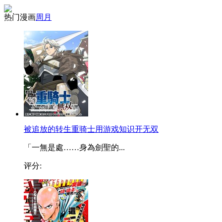
热门漫画
周
月
被追放的转生重骑士用游戏知识开无双
「一無是處……身為劍聖的...
评分: