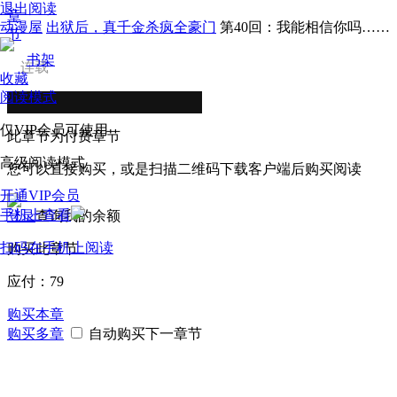
退出阅读
章
动漫屋
出狱后，真千金杀疯全豪门
第40回：我能相信你吗……
节
书架
连载
收藏
阅读模式
仅VIP会员可使用
此章节为付费章节
高级阅读模式
您可以直接购买，或是扫描二维码下载客户端后购买阅读
开通VIP会员
手机上查看
登录
查询我的余额
扫码在手机上阅读
购买此章节
应付：
79
购买本章
购买多章
自动购买下一章节