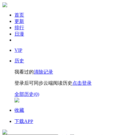
首页
更新
排行
日漫
VIP
历史
我看过的
清除记录
登录后可同步云端阅读历史
点击登录
全部历史(0)
收藏
下载APP