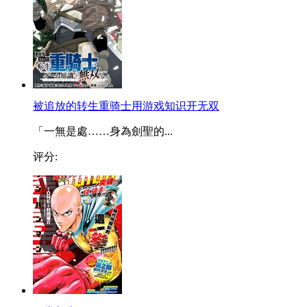
被追放的转生重骑士用游戏知识开无双
「一無是處……身為劍聖的...
评分: