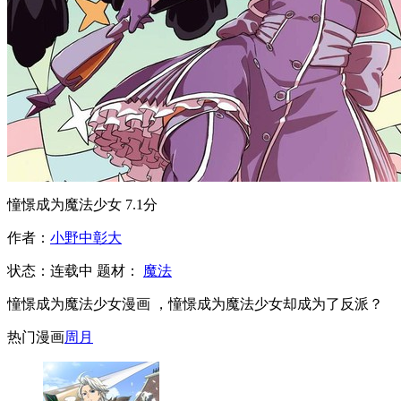
憧憬成为魔法少女
7.1分
作者：
小野中彰大
状态：
连载中
题材：
魔法
憧憬成为魔法少女漫画 ，憧憬成为魔法少女却成为了反派？
热门漫画
周
月