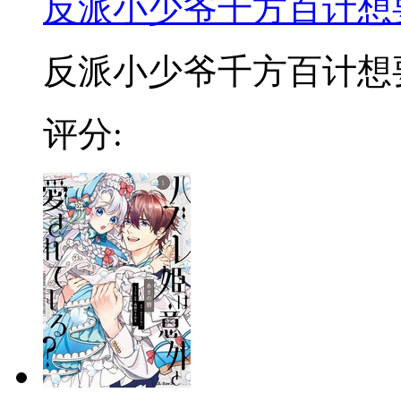
反派小少爷千方百计想
反派小少爷千方百计想要改
评分: