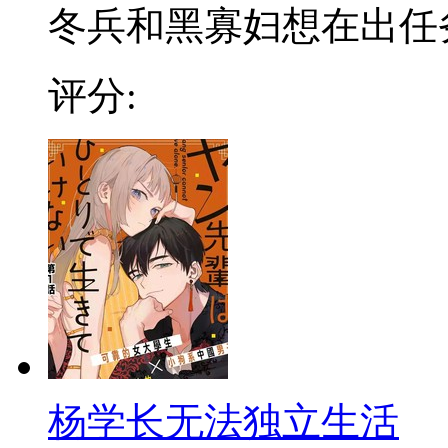
冬兵和黑寡妇想在出任务的
评分:
杨学长无法独立生活