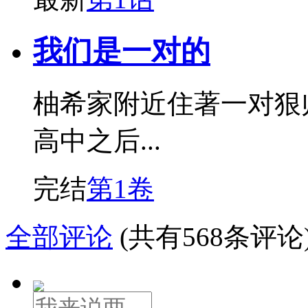
我们是一对的
柚希家附近住著一对狠
高中之后...
完结
第1卷
全部评论
(共有568条评论