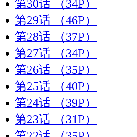
第30话
（34P）
第29话
（46P）
第28话
（37P）
第27话
（34P）
第26话
（35P）
第25话
（40P）
第24话
（39P）
第23话
（31P）
第22话
（35P）