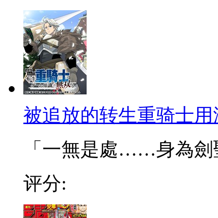
被追放的转生重骑士用
「一無是處……身為劍聖的
评分: