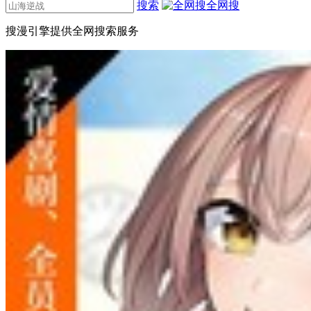
搜索
全网搜
搜漫引擎提供全网搜索服务