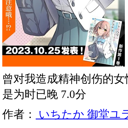
曾对我造成精神创伤的女
是为时已晚
7.0分
作者：
いちたか 御堂ユ