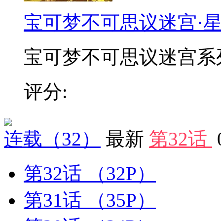
宝可梦不可思议迷宫·
宝可梦不可思议迷宫系列衍
评分:
连载
（32）
最新
第32话
第32话
（32P）
第31话
（35P）