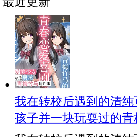
最近更新
我在转校后遇到的清纯
孩子并一块玩耍过的青