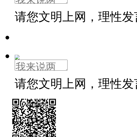
请您文明上网，理性发
请您文明上网，理性发