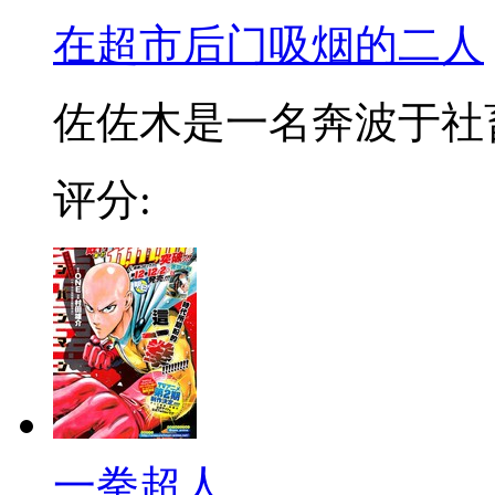
在超市后门吸烟的二人
佐佐木是一名奔波于社畜街
评分:
一拳超人