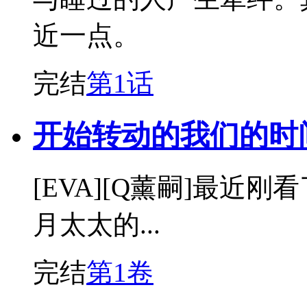
近一点。
完结
第1话
开始转动的我们的时
[EVA][Q薰嗣]最近
月太太的...
完结
第1卷