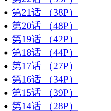
第21话
（38P）
第20话
（48P）
第19话
（42P）
第18话
（44P）
第17话
（27P）
第16话
（34P）
第15话
（39P）
第14话
（28P）