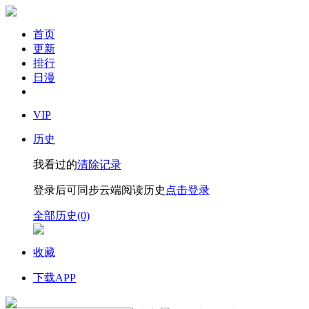
首页
更新
排行
日漫
VIP
历史
我看过的
清除记录
登录后可同步云端阅读历史
点击登录
全部历史(0)
收藏
下载APP