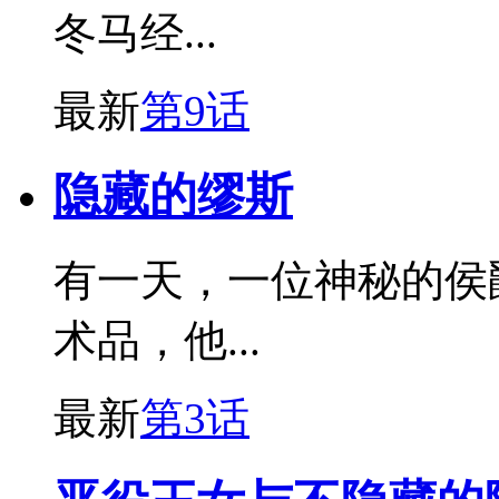
冬马经...
最新
第9话
隐藏的缪斯
有一天，一位神秘的侯
术品，他...
最新
第3话