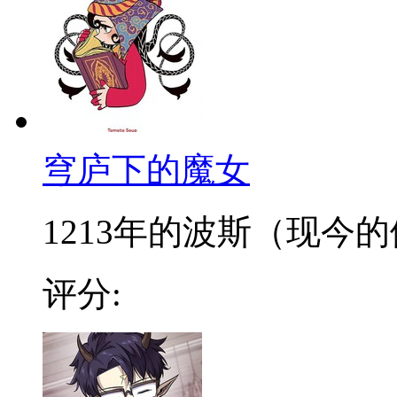
穹庐下的魔女
1213年的波斯（现今的伊
评分: