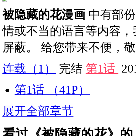
被隐藏的花漫画
中有部份
情或不当的语言等内容，
屏蔽。 给您带来不便，
连载
（1）
完结
第1话
20
第1话
（41P）
展开全部章节
看过《被隐藏的花》的