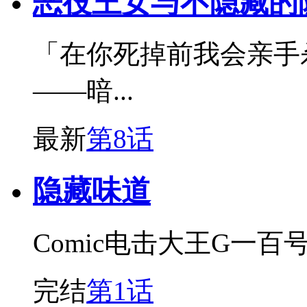
恶役王女与不隐藏的
「在你死掉前我会亲手
——暗...
最新
第8话
隐藏味道
Comic电击大王G一百
完结
第1话