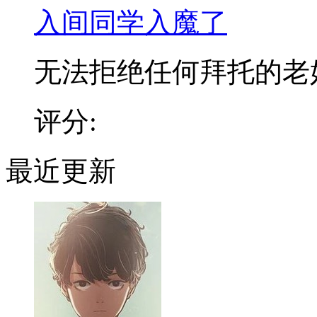
入间同学入魔了
无法拒绝任何拜托的老好人
评分:
最近更新