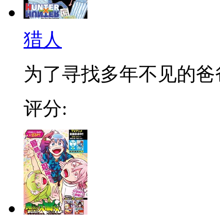
猎人
为了寻找多年不见的爸爸，
评分: