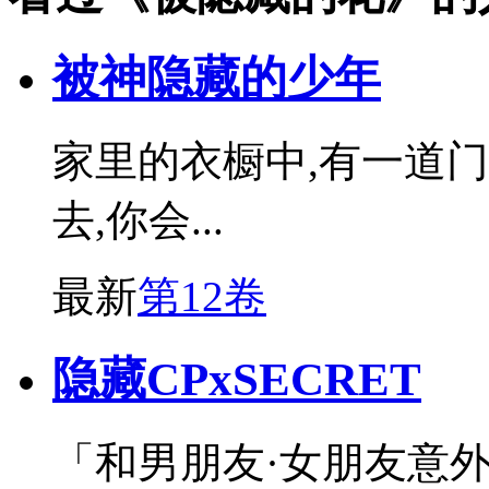
被神隐藏的少年
家里的衣橱中,有一道门
去,你会...
最新
第12卷
隐藏CPxSECRET
「和男朋友·女朋友意外