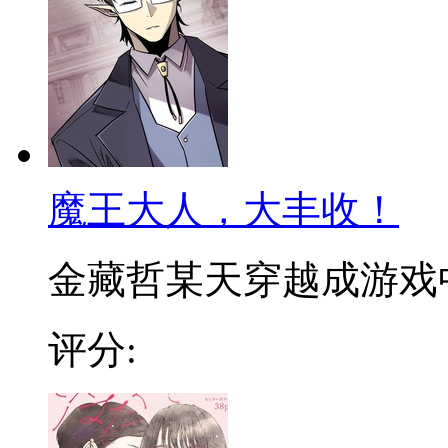
魔王大人，大丰收！
金藏哲某天穿越成游戏中的
评分: