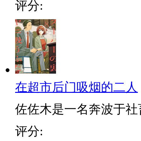
评分:
在超市后门吸烟的二人
佐佐木是一名奔波于社畜街
评分: