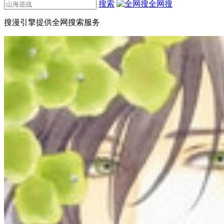
搜索
全网搜
搜漫引擎提供全网搜索服务