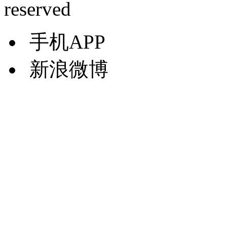
reserved
手机APP
新浪微博