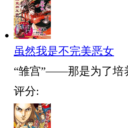
虽然我是不完美恶女
“雏宫”——那是为了培养.
评分: