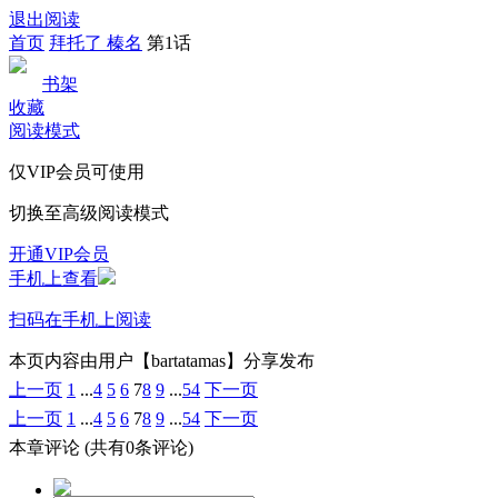
退出阅读
首页
拜托了 榛名
第1话
书架
收藏
阅读模式
仅VIP会员可使用
切换至高级阅读模式
开通VIP会员
手机上查看
扫码在手机上阅读
本页内容由用户【bartatamas】分享发布
上一页
1
...
4
5
6
7
8
9
...
54
下一页
上一页
1
...
4
5
6
7
8
9
...
54
下一页
本章评论
(共有0条评论)