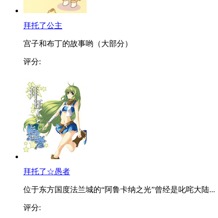
拜托了公主
宫子和布丁的故事哟（大部分）
评分:
拜托了☆愚者
位于东方国度法兰城的“阿鲁卡纳之光”曾经是叱咤大陆...
评分: