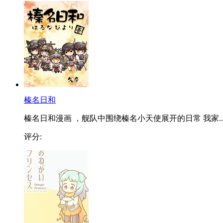
榛名日和
榛名日和漫画 ，舰队中围绕榛名小天使展开的日常 我家..
评分: