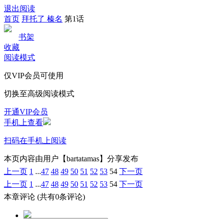
退出阅读
首页
拜托了 榛名
第1话
书架
收藏
阅读模式
仅VIP会员可使用
切换至高级阅读模式
开通VIP会员
手机上查看
扫码在手机上阅读
本页内容由用户【bartatamas】分享发布
上一页
1
...
47
48
49
50
51
52
53
54
下一页
上一页
1
...
47
48
49
50
51
52
53
54
下一页
本章评论
(共有0条评论)