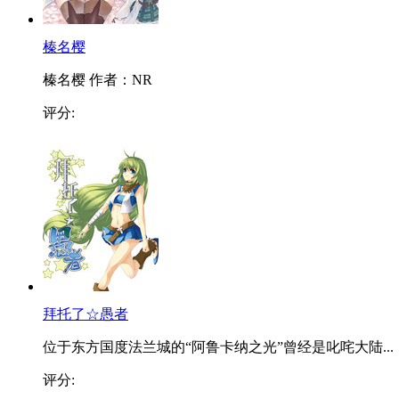
榛名樱
榛名樱 作者：NR
评分:
拜托了☆愚者
位于东方国度法兰城的“阿鲁卡纳之光”曾经是叱咤大陆...
评分: