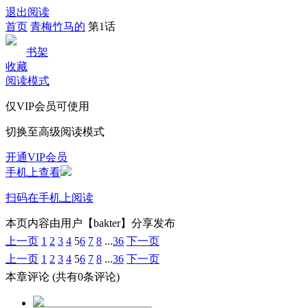
退出阅读
首页
青梅竹马的
第1话
书架
收藏
阅读模式
仅VIP会员可使用
切换至高级阅读模式
开通VIP会员
手机上查看
扫码在手机上阅读
本页内容由用户【bakter】分享发布
上一页
1
2
3
4
5
6
7
8
...
36
下一页
上一页
1
2
3
4
5
6
7
8
...
36
下一页
本章评论
(共有0条评论)