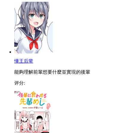
懂王后辈
能夠理解前輩想要什麼並實現的後輩
评分: