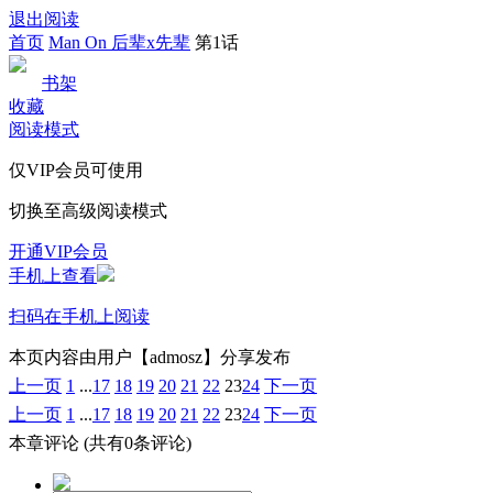
退出阅读
首页
Man On 后辈x先辈
第1话
书架
收藏
阅读模式
仅VIP会员可使用
切换至高级阅读模式
开通VIP会员
手机上查看
扫码在手机上阅读
本页内容由用户【admosz】分享发布
上一页
1
...
17
18
19
20
21
22
23
24
下一页
上一页
1
...
17
18
19
20
21
22
23
24
下一页
本章评论
(共有0条评论)