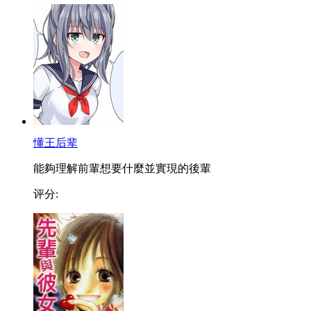
懂王后辈
能夠理解前輩想要什麼並實現的後輩
评分: