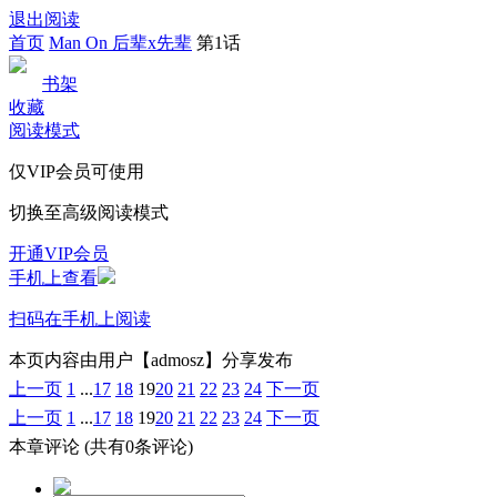
退出阅读
首页
Man On 后辈x先辈
第1话
书架
收藏
阅读模式
仅VIP会员可使用
切换至高级阅读模式
开通VIP会员
手机上查看
扫码在手机上阅读
本页内容由用户【admosz】分享发布
上一页
1
...
17
18
19
20
21
22
23
24
下一页
上一页
1
...
17
18
19
20
21
22
23
24
下一页
本章评论
(共有0条评论)