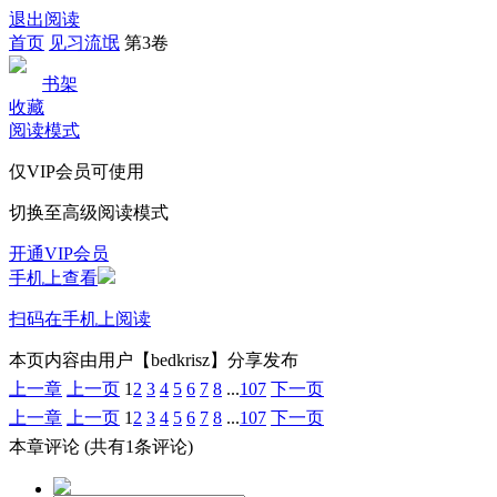
退出阅读
首页
见习流氓
第3卷
书架
收藏
阅读模式
仅VIP会员可使用
切换至高级阅读模式
开通VIP会员
手机上查看
扫码在手机上阅读
本页内容由用户【bedkrisz】分享发布
上一章
上一页
1
2
3
4
5
6
7
8
...
107
下一页
上一章
上一页
1
2
3
4
5
6
7
8
...
107
下一页
本章评论
(共有1条评论)