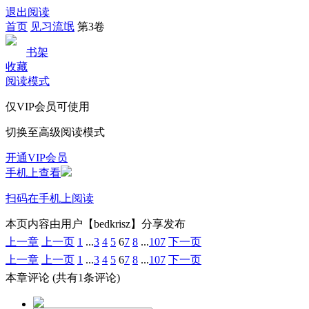
退出阅读
首页
见习流氓
第3卷
书架
收藏
阅读模式
仅VIP会员可使用
切换至高级阅读模式
开通VIP会员
手机上查看
扫码在手机上阅读
本页内容由用户【bedkrisz】分享发布
上一章
上一页
1
...
3
4
5
6
7
8
...
107
下一页
上一章
上一页
1
...
3
4
5
6
7
8
...
107
下一页
本章评论
(共有1条评论)