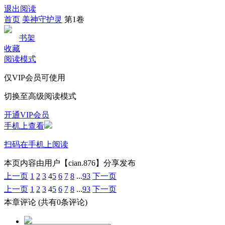
退出阅读
首页
美神守护灵
第1卷
书架
收藏
阅读模式
仅VIP会员可使用
切换至高级阅读模式
开通VIP会员
手机上查看
扫码在手机上阅读
本页内容由用户【cian.876】分享发布
上一页
1
2
3
4
5
6
7
8
...
93
下一页
上一页
1
2
3
4
5
6
7
8
...
93
下一页
本章评论
(共有0条评论)