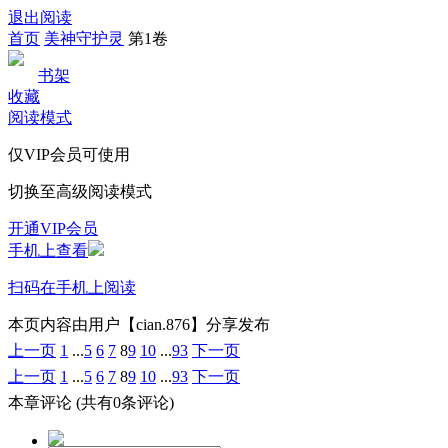
退出阅读
首页
美神守护灵
第1卷
书架
收藏
阅读模式
仅VIP会员可使用
切换至高级阅读模式
开通VIP会员
手机上查看
扫码在手机上阅读
本页内容由用户【cian.876】分享发布
上一页
1
...
5
6
7
8
9
10
...
93
下一页
上一页
1
...
5
6
7
8
9
10
...
93
下一页
本章评论
(共有0条评论)