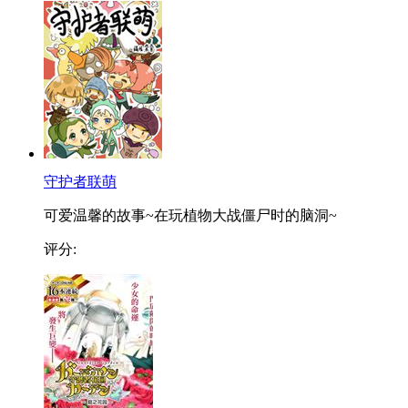
守护者联萌
可爱温馨的故事~在玩植物大战僵尸时的脑洞~
评分: