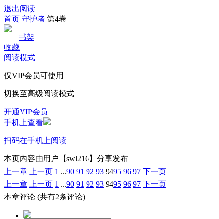
退出阅读
首页
守护者
第4卷
书架
收藏
阅读模式
仅VIP会员可使用
切换至高级阅读模式
开通VIP会员
手机上查看
扫码在手机上阅读
本页内容由用户【swl216】分享发布
上一章
上一页
1
...
90
91
92
93
94
95
96
97
下一页
上一章
上一页
1
...
90
91
92
93
94
95
96
97
下一页
本章评论
(共有2条评论)