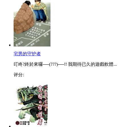
宅男的守护者
叮咚?終於來囉──(???)──!! 我期待已久的遊戲軟體...
评分: