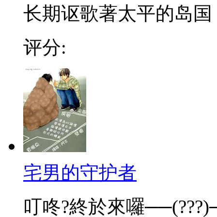
长期讴歌著太平的岛国（
评分:
宅男的守护者
叮咚?終於來囉──(???)