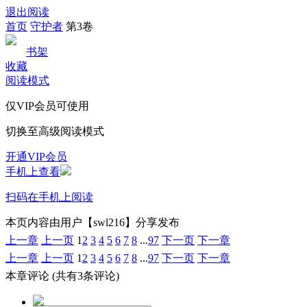
退出阅读
首页
守护者
第3卷
书架
收藏
阅读模式
仅VIP会员可使用
切换至高级阅读模式
开通VIP会员
手机上查看
扫码在手机上阅读
本页内容由用户【swl216】分享发布
上一章
上一页
1
2
3
4
5
6
7
8
...
97
下一页
下一章
上一章
上一页
1
2
3
4
5
6
7
8
...
97
下一页
下一章
本章评论
(共有3条评论)