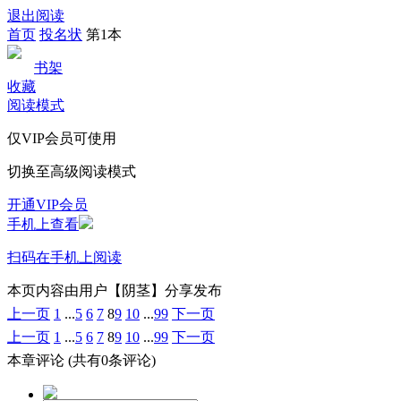
退出阅读
首页
投名状
第1本
书架
收藏
阅读模式
仅VIP会员可使用
切换至高级阅读模式
开通VIP会员
手机上查看
扫码在手机上阅读
本页内容由用户【阴茎】分享发布
上一页
1
...
5
6
7
8
9
10
...
99
下一页
上一页
1
...
5
6
7
8
9
10
...
99
下一页
本章评论
(共有0条评论)