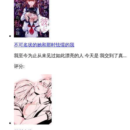
不可名状的她和那时怯懦的我
我至今为止从未见过如此漂亮的人 今天是 我交到了真...
评分: