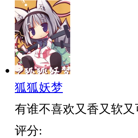
狐狐妖梦
有谁不喜欢又香又软又可爱
评分: