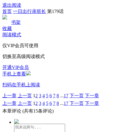
退出阅读
首页
一日出行录班长
第179话
书架
收藏
阅读模式
仅VIP会员可使用
切换至高级阅读模式
开通VIP会员
手机上查看
扫码在手机上阅读
上一章
上一页
1
2
3
4
5
6
7
8
...
17
下一页
下一章
上一章
上一页
1
2
3
4
5
6
7
8
...
17
下一页
下一章
本章评论
(共有15条评论)