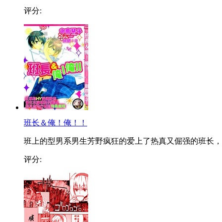
评分:
班长＆俺！俺！！
班上的型男系男生芳野疯狂的爱上了热真又倔强的班长，..
评分: