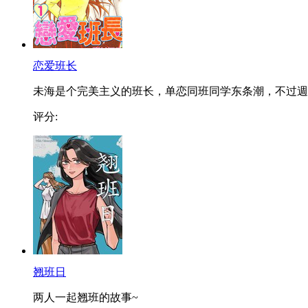
恋爱班长
未海是个完美主义的班长，单恋同班同学东条潮，不过週..
评分:
翘班日
两人一起翘班的故事~