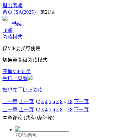
退出阅读
首页
JSA(2025）
第21话
书架
收藏
阅读模式
仅VIP会员可使用
切换至高级阅读模式
开通VIP会员
手机上查看
扫码在手机上阅读
上一章
上一页
1
2
3
4
5
6
7
8
...
18
下一页
上一章
上一页
1
2
3
4
5
6
7
8
...
18
下一页
本章评论
(共有0条评论)