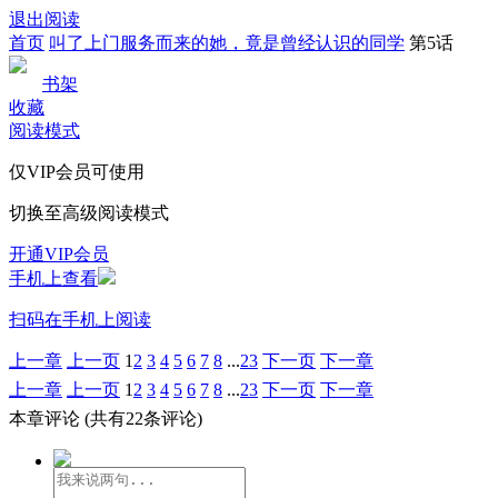
退出阅读
首页
叫了上门服务而来的她，竟是曾经认识的同学
第5话
书架
收藏
阅读模式
仅VIP会员可使用
切换至高级阅读模式
开通VIP会员
手机上查看
扫码在手机上阅读
上一章
上一页
1
2
3
4
5
6
7
8
...
23
下一页
下一章
上一章
上一页
1
2
3
4
5
6
7
8
...
23
下一页
下一章
本章评论
(共有22条评论)