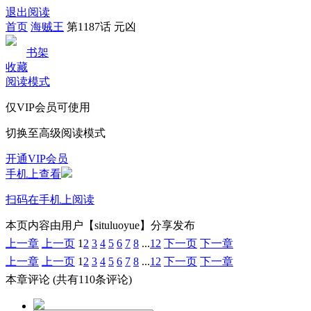
退出阅读
首页
海贼王
第1187话 元凶
书架
收藏
阅读模式
仅VIP会员可使用
切换至高级阅读模式
开通VIP会员
手机上查看
扫码在手机上阅读
本页内容由用户【situluoyue】分享发布
上一章
上一页
1
2
3
4
5
6
7
8
...
12
下一页
下一章
上一章
上一页
1
2
3
4
5
6
7
8
...
12
下一页
下一章
本章评论
(共有110条评论)