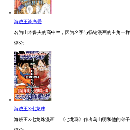
海贼王谈恋爱
名为山本鲁夫的高中生，因为名字与畅销漫画的主角一样..
评分:
海贼王X七龙珠
海贼王X七龙珠漫画 ，《七龙珠》作者鸟山明和他的弟子..