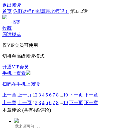
退出阅读
首页
你们这样也能算是老师吗！
第33.2话
书架
收藏
阅读模式
仅VIP会员可使用
切换至高级阅读模式
开通VIP会员
手机上查看
扫码在手机上阅读
上一章
上一页
1
2
3
4
5
6
7
8
...
19
下一页
下一章
上一章
上一页
1
2
3
4
5
6
7
8
...
19
下一页
下一章
本章评论
(共有4条评论)