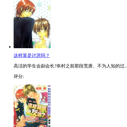
这样算是讨厌吗？
高洁的学生会副会长?幸村之前那段荒唐、不为人知的过..
评分: