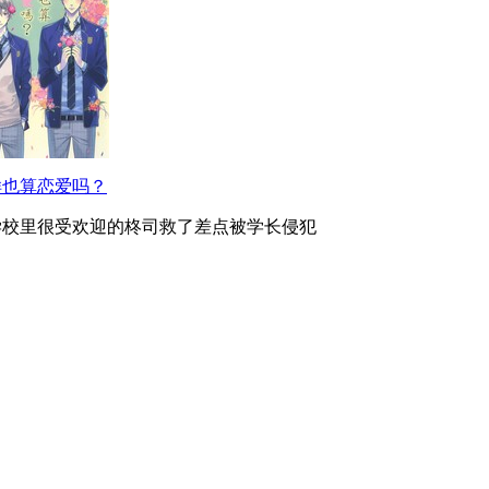
样也算恋爱吗？
学校里很受欢迎的柊司救了差点被学长侵犯