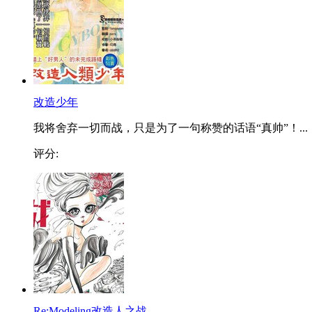
改造少年
我将舍弃一切而战，只是为了一句称赞的话语“真帅”！...
评分:
Re:Modeling改造人之战