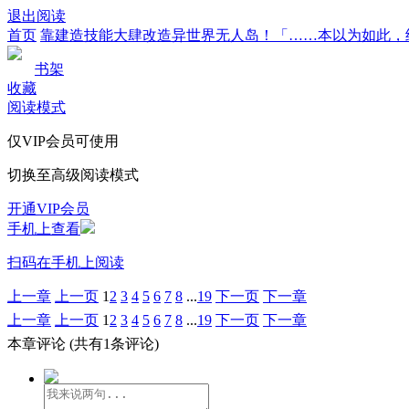
退出阅读
首页
靠建造技能大肆改造异世界无人岛！「……本以为如此，
书架
收藏
阅读模式
仅VIP会员可使用
切换至高级阅读模式
开通VIP会员
手机上查看
扫码在手机上阅读
上一章
上一页
1
2
3
4
5
6
7
8
...
19
下一页
下一章
上一章
上一页
1
2
3
4
5
6
7
8
...
19
下一页
下一章
本章评论
(共有1条评论)