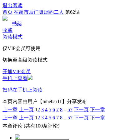
退出阅读
首页
在超市后门吸烟的二人
第62话
书架
收藏
阅读模式
仅VIP会员可使用
切换至高级阅读模式
开通VIP会员
手机上查看
扫码在手机上阅读
本页内容由用户【nihebar11】分享发布
上一章
上一页
1
2
3
4
5
6
7
8
...
57
下一页
下一章
上一章
上一页
1
2
3
4
5
6
7
8
...
57
下一页
下一章
本章评论
(共有100条评论)