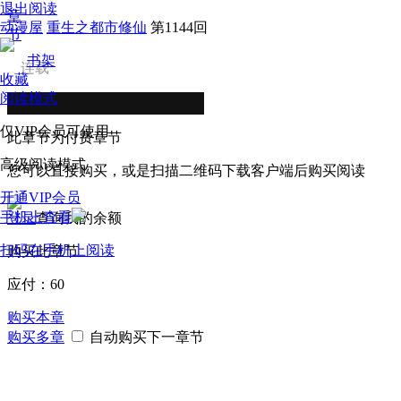
退出阅读
章
动漫屋
重生之都市修仙
第1144回
节
书架
连载
收藏
阅读模式
仅VIP会员可使用
此章节为付费章节
高级阅读模式
您可以直接购买，或是扫描二维码下载客户端后购买阅读
开通VIP会员
手机上查看
登录
查询我的余额
扫码在手机上阅读
购买此章节
应付：
60
购买本章
购买多章
自动购买下一章节