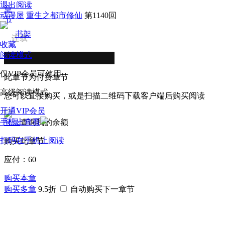
退出阅读
章
动漫屋
重生之都市修仙
第1140回
节
书架
连载
收藏
阅读模式
仅VIP会员可使用
此章节为付费章节
高级阅读模式
您可以直接购买，或是扫描二维码下载客户端后购买阅读
开通VIP会员
手机上查看
登录
查询我的余额
扫码在手机上阅读
购买此章节
应付：
60
购买本章
购买多章
9.5折
自动购买下一章节