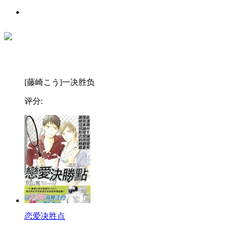
[藤崎こう]一决胜负
评分:
恋爱决胜点