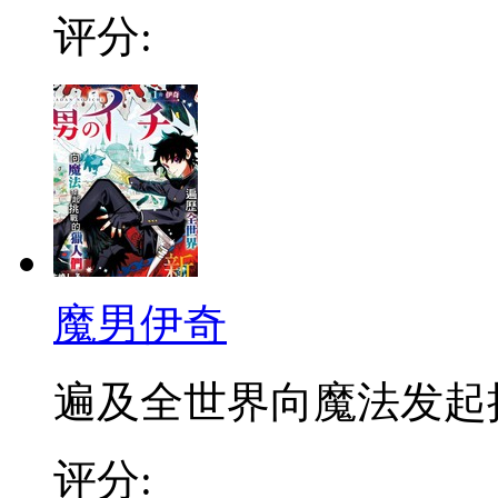
评分:
魔男伊奇
遍及全世界向魔法发起挑战
评分: