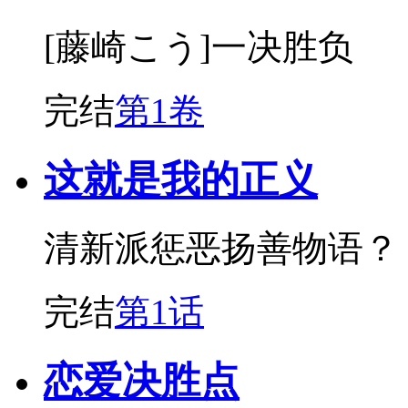
[藤崎こう]一决胜负
完结
第1卷
这就是我的正义
清新派惩恶扬善物语？
完结
第1话
恋爱决胜点