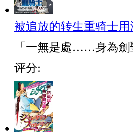
被追放的转生重骑士用
「一無是處……身為劍聖的
评分: