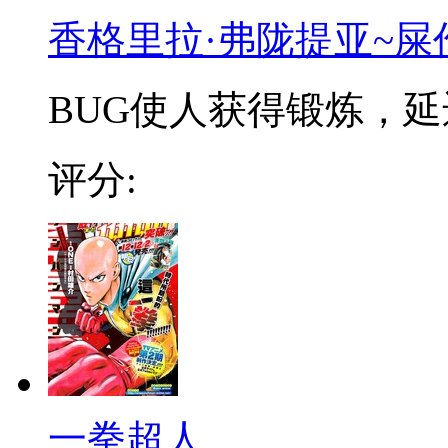
香格里拉·弗陇提亚~屎
BUG使人获得锻炼，延迟
评分:
一拳超人