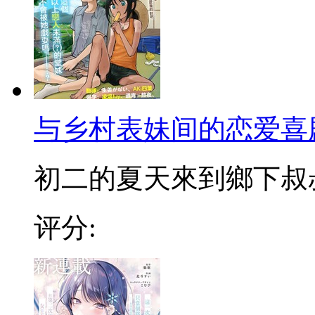
与乡村表妹间的恋爱喜
初二的夏天來到鄉下叔叔家
评分: