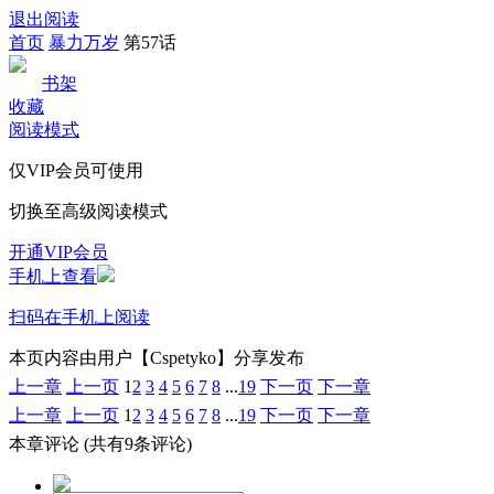
退出阅读
首页
暴力万岁
第57话
书架
收藏
阅读模式
仅VIP会员可使用
切换至高级阅读模式
开通VIP会员
手机上查看
扫码在手机上阅读
本页内容由用户【Cspetyko】分享发布
上一章
上一页
1
2
3
4
5
6
7
8
...
19
下一页
下一章
上一章
上一页
1
2
3
4
5
6
7
8
...
19
下一页
下一章
本章评论
(共有9条评论)