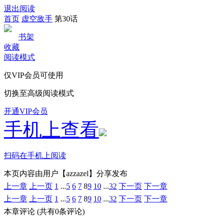
退出阅读
首页
虚空敌手
第30话
书架
收藏
阅读模式
仅VIP会员可使用
切换至高级阅读模式
开通VIP会员
手机上查看
扫码在手机上阅读
本页内容由用户【azzazel】分享发布
上一章
上一页
1
...
5
6
7
8
9
10
...
32
下一页
下一章
上一章
上一页
1
...
5
6
7
8
9
10
...
32
下一页
下一章
本章评论
(共有0条评论)