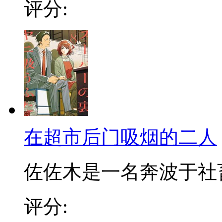
评分:
在超市后门吸烟的二人
佐佐木是一名奔波于社畜街
评分: