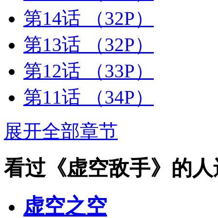
第14话
（32P）
第13话
（32P）
第12话
（33P）
第11话
（34P）
展开全部章节
看过《虚空敌手》的人
虚空之空