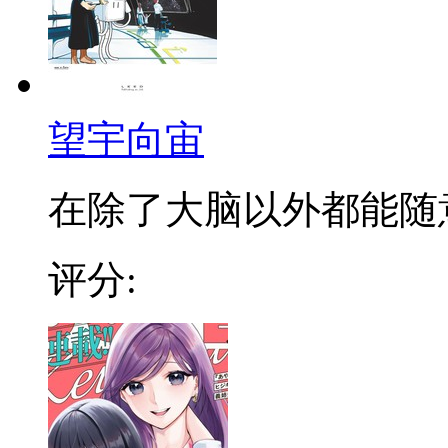
望宇向宙
在除了大脑以外都能随意更
评分: