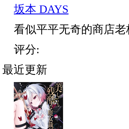
坂本 DAYS
看似平平无奇的商店老板，
评分:
最近更新