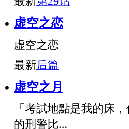
最新
第29话
虚空之恋
虚空之恋
最新
后篇
虚空之月
「考試地點是我的床，
的刑警比...