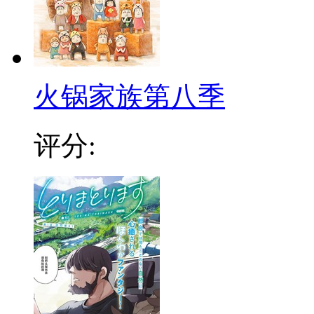
火锅家族第八季
评分: