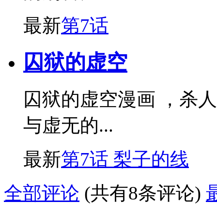
最新
第7话
囚狱的虚空
囚狱的虚空漫画 ，杀
与虚无的...
最新
第7话 梨子的线
全部评论
(共有8条评论)