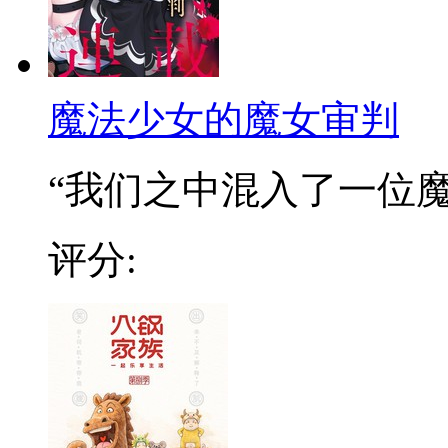
魔法少女的魔女审判
“我们之中混入了一位魔女
评分: