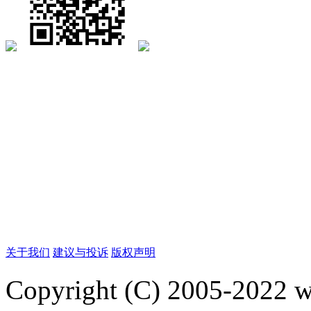
关于我们
建议与投诉
版权声明
Copyright (C) 2005-2022