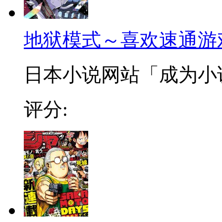
地狱模式～喜欢速通游
日本小说网站「成为小说家
评分: