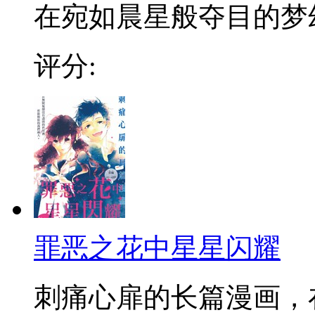
在宛如晨星般夺目的梦幻
评分:
罪恶之花中星星闪耀
刺痛心扉的长篇漫画，在