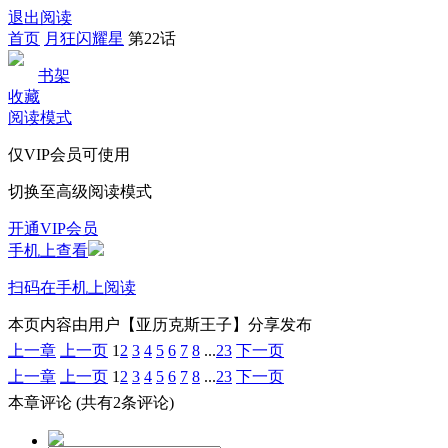
退出阅读
首页
月狂闪耀星
第22话
书架
收藏
阅读模式
仅VIP会员可使用
切换至高级阅读模式
开通VIP会员
手机上查看
扫码在手机上阅读
本页内容由用户【亚历克斯王子】分享发布
上一章
上一页
1
2
3
4
5
6
7
8
...
23
下一页
上一章
上一页
1
2
3
4
5
6
7
8
...
23
下一页
本章评论
(共有2条评论)