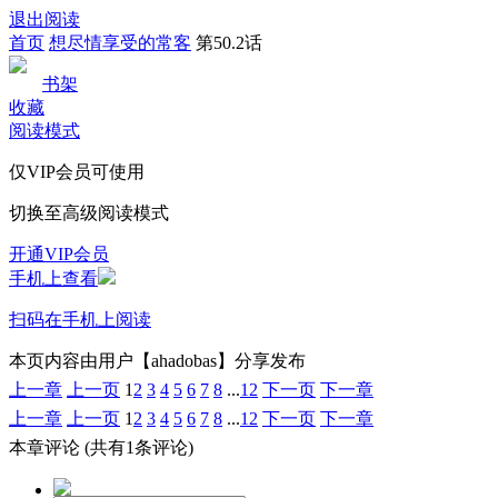
退出阅读
首页
想尽情享受的常客
第50.2话
书架
收藏
阅读模式
仅VIP会员可使用
切换至高级阅读模式
开通VIP会员
手机上查看
扫码在手机上阅读
本页内容由用户【ahadobas】分享发布
上一章
上一页
1
2
3
4
5
6
7
8
...
12
下一页
下一章
上一章
上一页
1
2
3
4
5
6
7
8
...
12
下一页
下一章
本章评论
(共有1条评论)