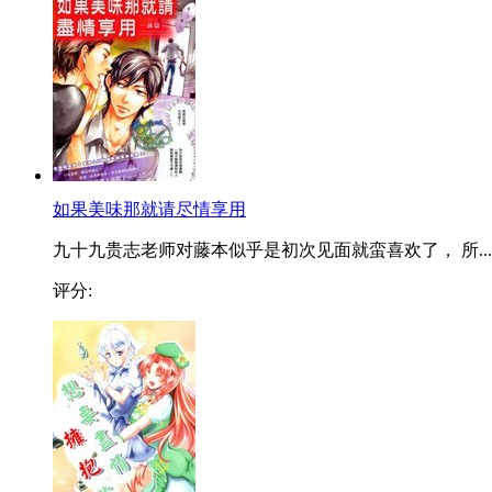
如果美味那就请尽情享用
九十九贵志老师对藤本似乎是初次见面就蛮喜欢了， 所...
评分: