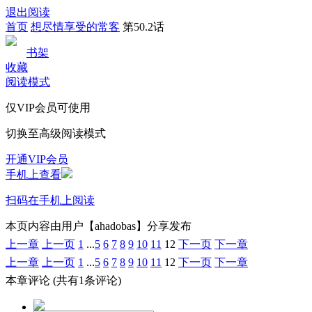
退出阅读
首页
想尽情享受的常客
第50.2话
书架
收藏
阅读模式
仅VIP会员可使用
切换至高级阅读模式
开通VIP会员
手机上查看
扫码在手机上阅读
本页内容由用户【ahadobas】分享发布
上一章
上一页
1
...
5
6
7
8
9
10
11
12
下一页
下一章
上一章
上一页
1
...
5
6
7
8
9
10
11
12
下一页
下一章
本章评论
(共有1条评论)