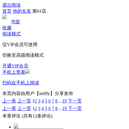
退出阅读
首页
他的女友
第61话
书架
收藏
阅读模式
仅VIP会员可使用
切换至高级阅读模式
开通VIP会员
手机上查看
扫码在手机上阅读
本页内容由用户【imlffy】分享发布
上一章
上一页
1
2
3
4
5
6
7
8
...
19
下一页
上一章
上一页
1
2
3
4
5
6
7
8
...
19
下一页
本章评论
(共有12条评论)